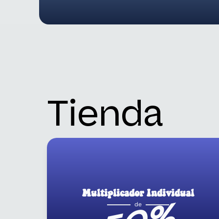
Tienda
Multiplicador Individual
50%
de
Ranking d
10
Una inversión que vale la
pena con el combo con la
Joseo Hour.