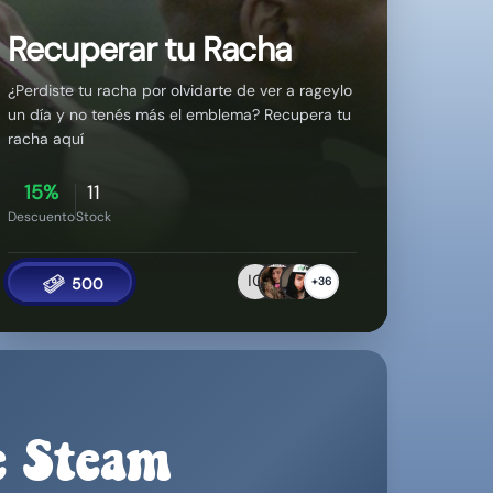
15%
11
Descuento
Stock
500
+36
e Steam
z dólares (USD)
en stream