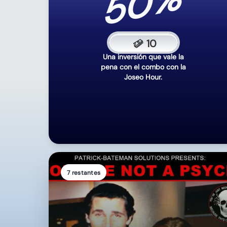
chatters
T
u
a
c
t
i
v
i
d
a
d
e
n
e
l
c
h
a
t
a
h
o
r
a
t
i
e
7 restantes
7TV MENSUAL
7TV PREMIUM. FR