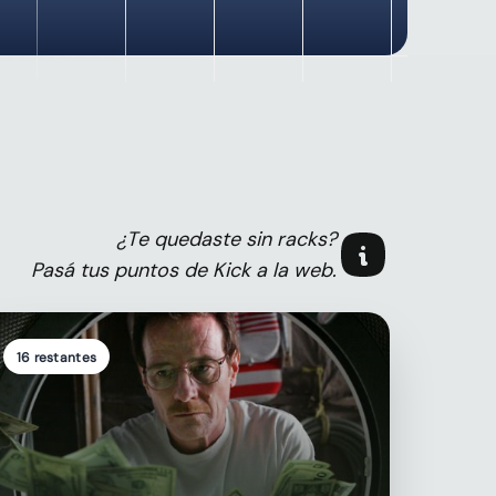
¿
T
e
q
u
e
d
a
s
t
e
s
i
n
r
a
c
k
s
?
P
a
s
á
t
u
s
p
u
n
t
o
s
d
e
K
i
c
k
a
l
a
w
e
b
.
16 restantes
SUB
una sub en kick
15%
16