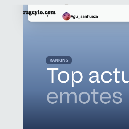
RANKING
10
BAKKKR00MS
Top act
11
tryhadell
mensaj
12
Camcs
13
Joaqok
14
santicaifr
15
ChungkingExpress