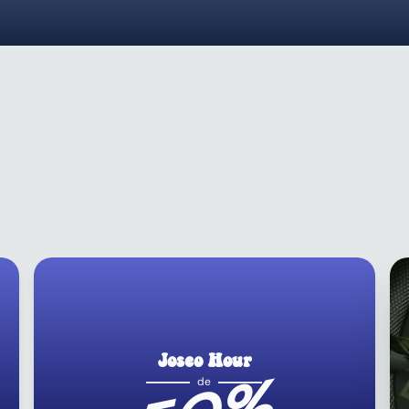
Joseo Hour
50%
de
e
150
Activa el multiplicador para
todo el chat durante una
hora.