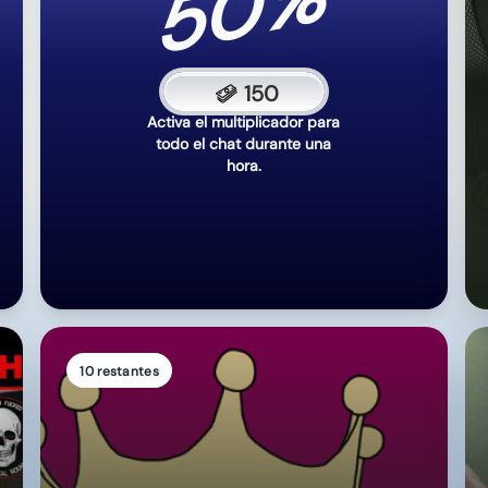
n
e
v
a
l
o
r
.
10 restantes
VIP MENSUAL
Canjear cuando rageylo esté en stream