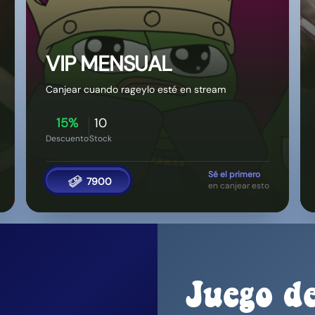
15%
10
Descuento
Stock
Sé el primero
7900
en canjear esto
Juego d
(Ruleta)
Juego random
De un dólar a die
Se gira la rueda 