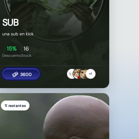
Descuento
Stock
3600
+1
11 restantes
Recuperar tu Racha
¿Perdiste tu racha por olvidarte de ver a rageylo
un día y no tenés más el emblema? Recupera tu
racha aquí