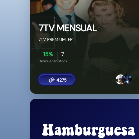
15%
7
Descuento
Stock
4275
Hamburguesa
Transferencia de 15k
ARS
Solo para Argentina
Se deposita en 24hs
Dejar alias de tu cuenta