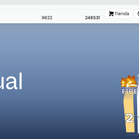
8161
642776
ual
zt
8004
10443
sacks
es
7783
438924
2
6547
361931
6086
580511
5675
197722
Cargando más usuarios...