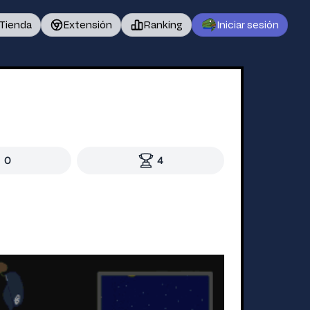
Tienda
Extensión
Ranking
Iniciar sesión
0
4