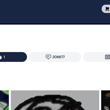
1
208677