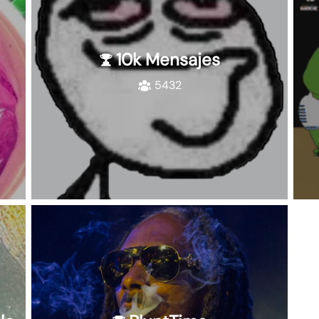
10k Mensajes
5432