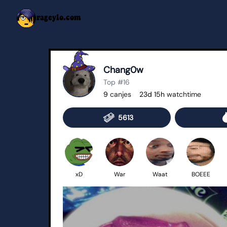
rageylo.com
Chang0w
Top #16
9
canjes
23d 15h
watchtime
5613
xD
War
Waat
BOEEE