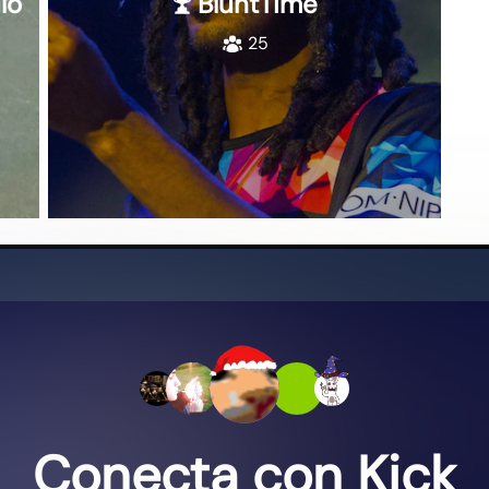
lo
BluntTime
25
Conecta con Kick