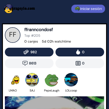
rageylo.com
Iniciar sesión
ffranncondosf
Top #205
0
canjes
5d 02h
watchtime
982
0
8613
0
LMAO
SAJ
PepeLaugh
LOLcoop