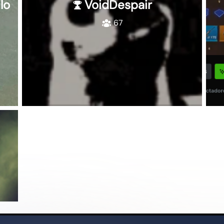
lo
VoidDespair
67