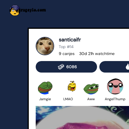
rageylo.com
santicaifr
Top #14
9
canjes
30d 21h
watchtime
6086
Jamgie
LMAO
Aww
AngelThump