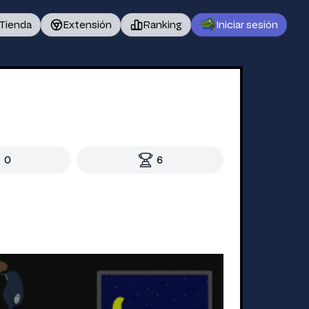
Tienda
Extensión
Ranking
Iniciar sesión
0
6