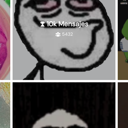
10k Mensajes
5432