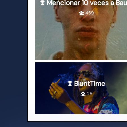
Mencionar 10 veces a Bau
459
BluntTime
25