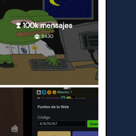
100k mensajes
5430