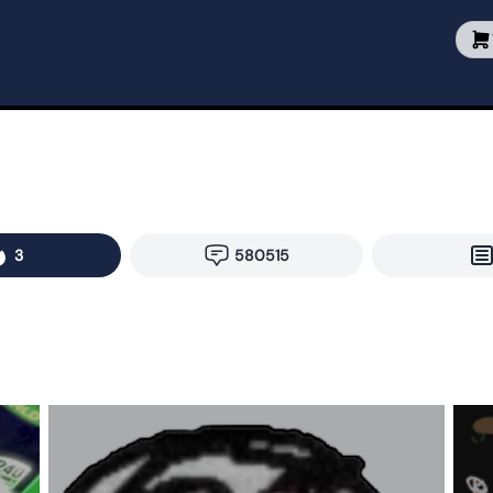
3
580515