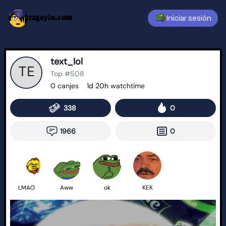
rageylo.com
Iniciar sesión
text_lol
Top #508
0
canjes
1d 20h
watchtime
338
0
1966
0
LMAO
Aww
ok
KEK