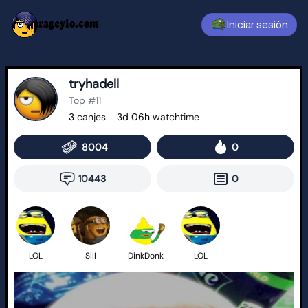
rageylo.com
Iniciar sesión
tryhadell
Top #11
3
canjes
3d 06h
watchtime
8004
0
10443
0
LOL
SIII
DinkDonk
LOL