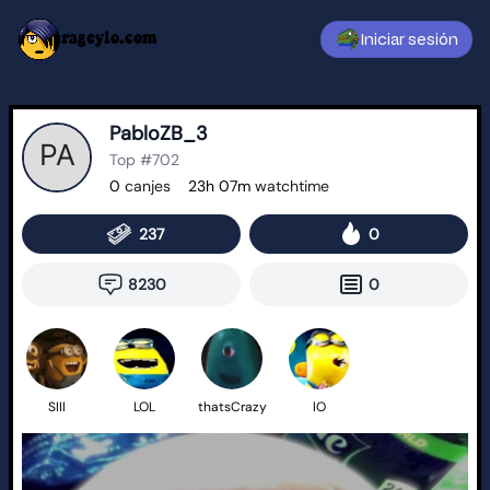
rageylo.com
Iniciar sesión
PabloZB_3
Top #702
0
canjes
23h 07m
watchtime
237
0
8230
0
SIII
LOL
thatsCrazy
lO