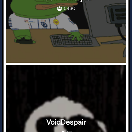
5430
VoidDespair